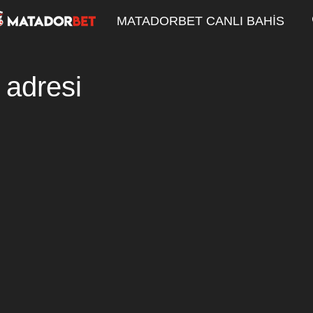
MATADORBET CANLI BAHIS
 adresi