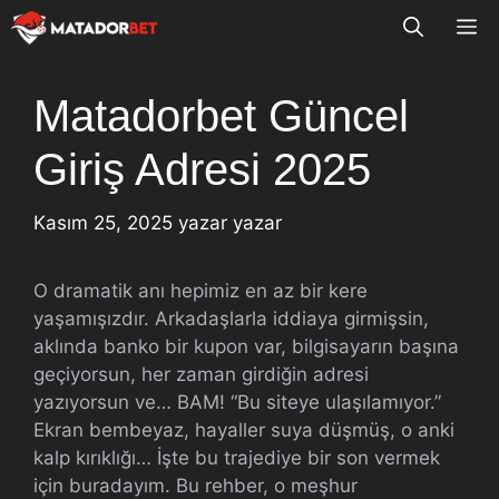
İçeriğe
M
atla
Matadorbet Güncel
Giriş Adresi 2025
Kasım 25, 2025
yazar
yazar
O dramatik anı hepimiz en az bir kere
yaşamışızdır. Arkadaşlarla iddiaya girmişsin,
aklında banko bir kupon var, bilgisayarın başına
geçiyorsun, her zaman girdiğin adresi
yazıyorsun ve… BAM! “Bu siteye ulaşılamıyor.”
Ekran bembeyaz, hayaller suya düşmüş, o anki
kalp kırıklığı… İşte bu trajediye bir son vermek
için buradayım. Bu rehber, o meşhur