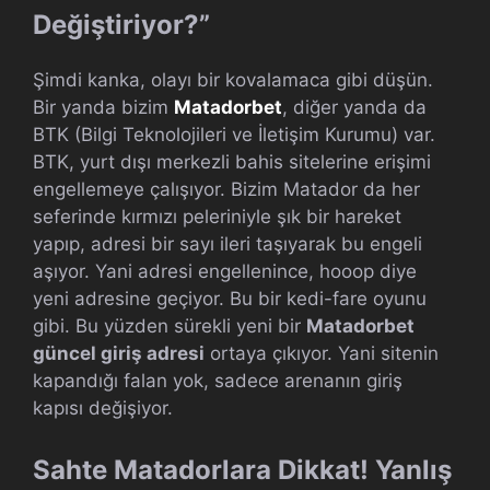
Değiştiriyor?”
Şimdi kanka, olayı bir kovalamaca gibi düşün.
Bir yanda bizim
Matadorbet
, diğer yanda da
BTK (Bilgi Teknolojileri ve İletişim Kurumu) var.
BTK, yurt dışı merkezli bahis sitelerine erişimi
engellemeye çalışıyor. Bizim Matador da her
seferinde kırmızı peleriniyle şık bir hareket
yapıp, adresi bir sayı ileri taşıyarak bu engeli
aşıyor. Yani adresi engellenince, hooop diye
yeni adresine geçiyor. Bu bir kedi-fare oyunu
gibi. Bu yüzden sürekli yeni bir
Matadorbet
güncel giriş adresi
ortaya çıkıyor. Yani sitenin
kapandığı falan yok, sadece arenanın giriş
kapısı değişiyor.
Sahte Matadorlara Dikkat! Yanlış