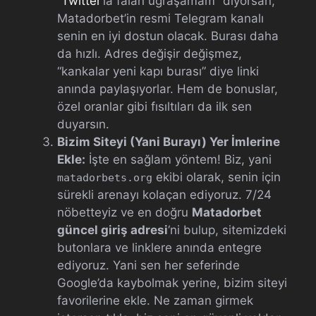
“
Twitter
‘la falan uğraşamam” diyorsan,
Matadorbet’in resmi Telegram kanalı
senin en iyi dostun olacak. Burası daha
da hızlı. Adres değişir değişmez,
“kankalar yeni kapı burası” diye linki
anında paylaşıyorlar. Hem de bonuslar,
özel oranlar gibi fısıltıları da ilk sen
duyarsın.
Bizim Siteyi (Yani Burayı) Yer İmlerine
Ekle:
İşte en sağlam yöntem! Biz, yani
ekibi olarak, senin için
matadorbets.org
sürekli arenayı kolaçan ediyoruz. 7/24
nöbetteyiz ve en doğru
Matadorbet
güncel giriş adresi
‘ni bulup, sitemizdeki
butonlara ve linklere anında entegre
ediyoruz. Yani sen her seferinde
Google’da kaybolmak yerine, bizim siteyi
favorilerine ekle. Ne zaman girmek