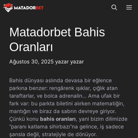
İçeriğe
M
atla
Matadorbet Bahis
Oranları
Ağustos 30, 2025
yazar
yazar
Bahis dünyası aslında devasa bir eğlence
parkına benzer: rengârenk ışıklar, çığlık atan
taraftarlar, ve bolca adrenalin… Ama ufak bir
fark var: bu parkta biletini alırken matematiğin,
mantığın ve biraz da sabrın devreye giriyor.
Çünkü konu
bahis oranları
, yani bizim dilimizde
“paranı katlama sihirbazı”na gelince, iş sadece
şansla değil, stratejiyle de dönüyor.