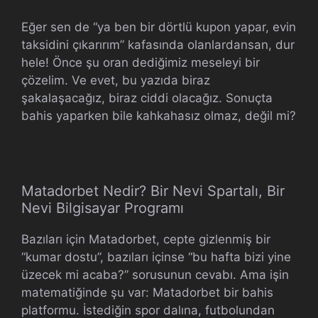
Eğer sen de “ya ben bir dörtlü kupon yapar, evin
taksidini çıkarırım” kafasında olanlardansan, dur
hele! Önce şu oran dediğimiz meseleyi bir
çözelim. Ve evet, bu yazıda biraz
şakalaşacağız, biraz ciddi olacağız. Sonuçta
bahis yaparken bile kahkahasız olmaz, değil mi?
Matadorbet Nedir? Bir Nevi Spartalı, Bir
Nevi Bilgisayar Programı
Bazıları için Matadorbet, cepte gizlenmiş bir
“kumar dostu”, bazıları içinse “bu hafta bizi yine
üzecek mi acaba?” sorusunun cevabı. Ama işin
matematiğinde şu var: Matadorbet bir bahis
platformu. İstediğin spor dalına, futbolundan