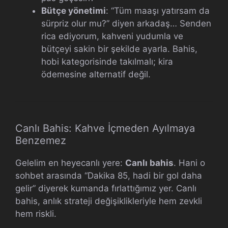
Bütçe yönetimi
: “Tüm maaşı yatırsam da
sürpriz olur mu?” diyen arkadaş… Senden
rica ediyorum, kahveni yudumla ve
bütçeyi sakin bir şekilde ayarla. Bahis,
hobi kategorisinde takılmalı; kira
ödemesine alternatif değil.
Canlı Bahis: Kahve İçmeden Ayılmaya
Benzemez
Gelelim en heyecanlı yere:
Canlı bahis
. Hani o
sohbet arasında “Dakika 85, hadi bir gol daha
gelir” diyerek kumanda fırlattığımız yer. Canlı
bahis, anlık strateji değişiklikleriyle hem zevkli
hem riskli.