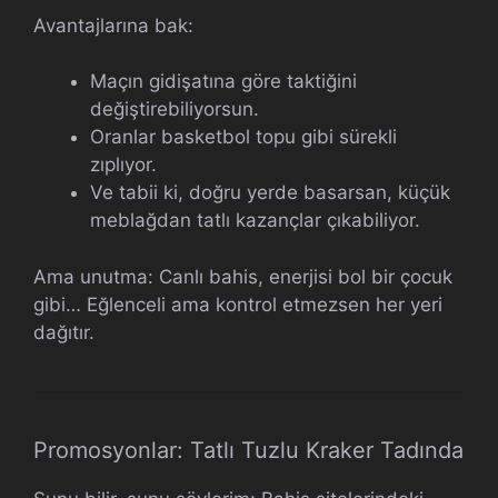
Avantajlarına bak:
Maçın gidişatına göre taktiğini
değiştirebiliyorsun.
Oranlar basketbol topu gibi sürekli
zıplıyor.
Ve tabii ki, doğru yerde basarsan, küçük
meblağdan tatlı kazançlar çıkabiliyor.
Ama unutma: Canlı bahis, enerjisi bol bir çocuk
gibi… Eğlenceli ama kontrol etmezsen her yeri
dağıtır.
Promosyonlar: Tatlı Tuzlu Kraker Tadında