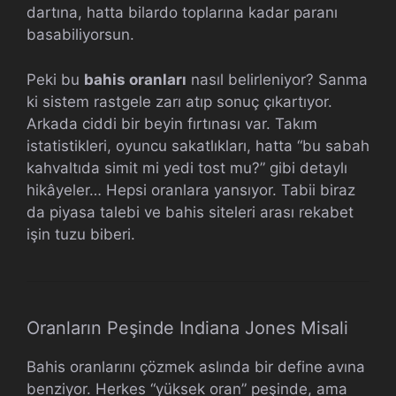
dartına, hatta bilardo toplarına kadar paranı
basabiliyorsun.
Peki bu
bahis oranları
nasıl belirleniyor? Sanma
ki sistem rastgele zarı atıp sonuç çıkartıyor.
Arkada ciddi bir beyin fırtınası var. Takım
istatistikleri, oyuncu sakatlıkları, hatta “bu sabah
kahvaltıda simit mi yedi tost mu?” gibi detaylı
hikâyeler… Hepsi oranlara yansıyor. Tabii biraz
da piyasa talebi ve bahis siteleri arası rekabet
işin tuzu biberi.
Oranların Peşinde Indiana Jones Misali
Bahis oranlarını çözmek aslında bir define avına
benziyor. Herkes “yüksek oran” peşinde, ama