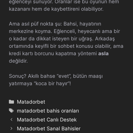
eğlenceyi sunuyor. Oranlar ise bu oyunun hem
kazananı hem de kaybettireni olabiliyor.
Ama asıl püf nokta şu: Bahsi, hayatının
merkezine koyma. Eğlenceli, heyecanlı ama bir
o kadar da dikkat isteyen bir uğraş. Arkadaş
ortamında keyifli bir sohbet konusu olabilir, ama
kredi kartı borcunu kapatma yöntemi
asla
değildir.
Sonuç? Akıllı bahse “evet”, bütün maaşı
yatırmaya “koca bir hayır”!
Kategoriler
Matadorbet
Etiketler
matadorbet bahis oranları
Matadorbet Canlı Destek
Matadorbet Sanal Bahisler